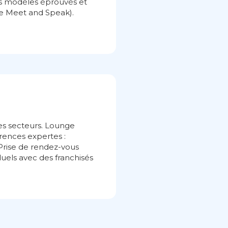
 des modèles éprouvés et
ce Meet and Speak).
.
es secteurs. Lounge
férences expertes :
Prise de rendez-vous
uels avec des franchisés