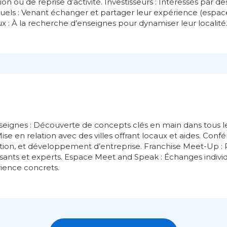
ion ou de reprise d’activité. Investisseurs : Intéressés par
tuels : Venant échanger et partager leur expérience (espa
x : À la recherche d’enseignes pour dynamiser leur localité
eignes : Découverte de concepts clés en main dans tous l
: Mise en relation avec des villes offrant locaux et aides. Con
stion, et développement d’entreprise. Franchise Meet-Up : 
ants et experts. Espace Meet and Speak : Échanges individ
ience concrets.