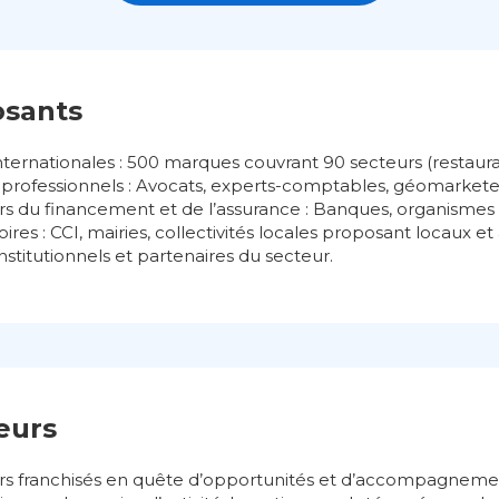
osants
internationales : 500 marques couvrant 90 secteurs (restau
 et professionnels : Avocats, experts-comptables, géomarke
rs du financement et de l’assurance : Banques, organismes 
itoires : CCI, mairies, collectivités locales proposant locaux et a
nstitutionnels et partenaires du secteur.
teurs
turs franchisés en quête d’opportunités et d’accompagneme