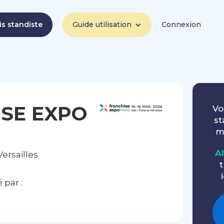
is standiste
Guide utilisation
Connexion
SE EXPO
Vo
st
m
A
ersailles
t
par :