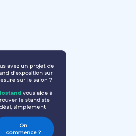
us avez un projet de
and d'exposition sur
esure sur le salon ?
llostand
vous aide à
rouver le standiste
idéal, simplement !
On
commence ?