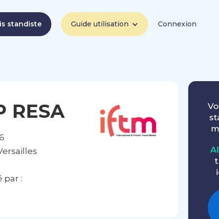
is standiste
Guide utilisation
Connexion
P RESA
Vo
st
m
6
A
ersailles
t
par :