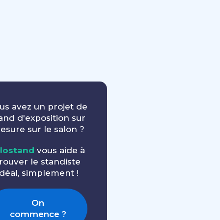
us avez un projet de
and d'exposition sur
esure sur le salon ?
llostand
vous aide à
rouver le standiste
idéal, simplement !
On
commence ?