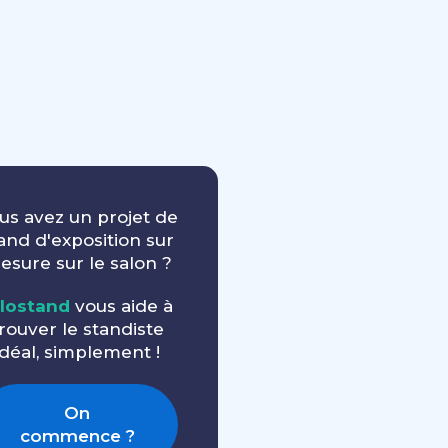
us avez un projet de
and d'exposition sur
esure sur le salon ?
llostand
vous aide à
rouver le standiste
idéal, simplement !
On
commence ?