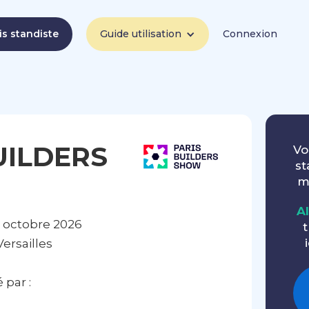
is standiste
Guide utilisation
Connexion
UILDERS
Vo
st
m
A
 octobre 2026
t
ersailles
par :