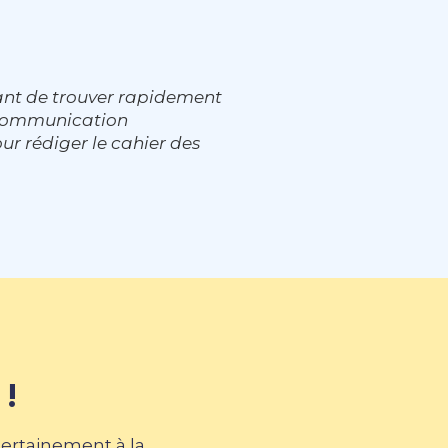
ant de trouver rapidement
e communication
ur rédiger le cahier des
 !
certainement à la