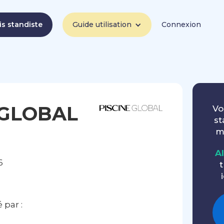
is standiste
Guide utilisation
Connexion
 GLOBAL
Vo
st
m
A
6
t
par :