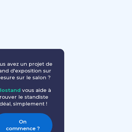
us avez un projet de
and d'exposition sur
esure sur le salon ?
llostand
vous aide à
rouver le standiste
idéal, simplement !
On
commence ?