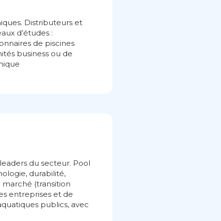
iques. Distributeurs et
eaux d’études :
ionnaires de piscines
nités business ou de
hnique
leaders du secteur. Pool
logie, durabilité,
 marché (transition
nes entreprises et de
 aquatiques publics, avec