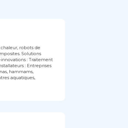
à chaleur, robots de
omposites. Solutions
-innovations : Traitement
stallateurs : Entreprises
aunas, hammams,
ntres aquatiques,