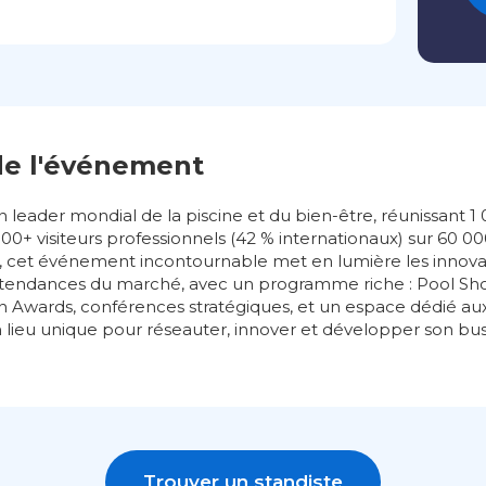
de l'événement
on leader mondial de la piscine et du bien-être, réunissant 
000+ visiteurs professionnels (42 % internationaux) sur 60 
 cet événement incontournable met en lumière les innovat
es tendances du marché, avec un programme riche : Pool S
on Awards, conférences stratégiques, et un espace dédié aux
Un lieu unique pour réseauter, innover et développer son bus
Trouver un standiste