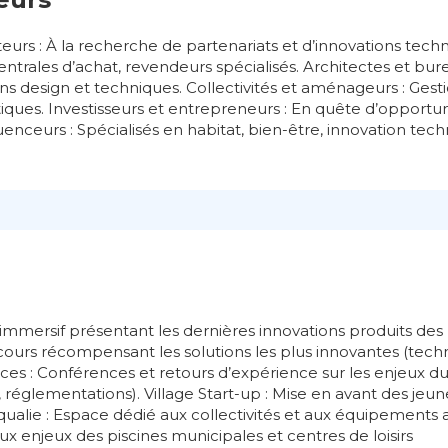
teurs : À la recherche de partenariats et d’innovations techn
centrales d’achat, revendeurs spécialisés. Architectes et bur
ons design et techniques. Collectivités et aménageurs : Gest
iques. Investisseurs et entrepreneurs : En quête d’opportu
luenceurs : Spécialisés en habitat, bien-être, innovation tec
mmersif présentant les dernières innovations produits des 
ours récompensant les solutions les plus innovantes (techno
es : Conférences et retours d’expérience sur les enjeux du
n, réglementations). Village Start-up : Mise en avant des jeu
 Aqualie : Espace dédié aux collectivités et aux équipements
x enjeux des piscines municipales et centres de loisirs