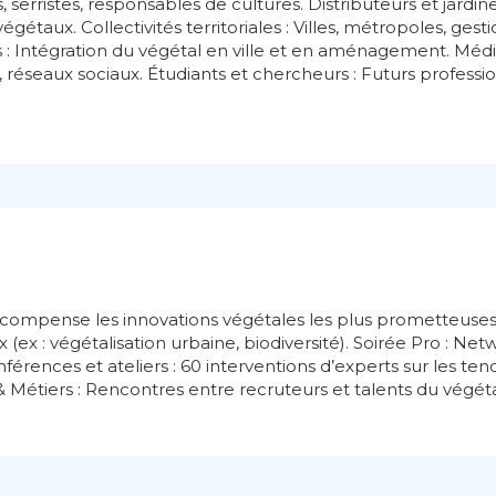
 serristes, responsables de cultures. Distributeurs et jardine
gétaux. Collectivités territoriales : Villes, métropoles, gest
s : Intégration du végétal en ville et en aménagement. Média
, réseaux sociaux. Étudiants et chercheurs : Futurs professi
compense les innovations végétales les plus prometteuses
x (ex : végétalisation urbaine, biodiversité). Soirée Pro : N
férences et ateliers : 60 interventions d’experts sur les ten
 Métiers : Rencontres entre recruteurs et talents du végét