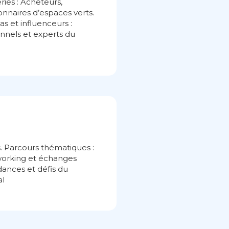
ries : Acheteurs,
ionnaires d’espaces verts.
s et influenceurs :
onnels et experts du
. Parcours thématiques :
etworking et échanges
dances et défis du
al