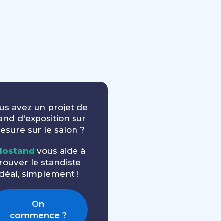
us avez un projet de
and d'exposition sur
esure sur le salon ?
llostand
vous aide à
rouver le standiste
idéal, simplement !
On
commence ?