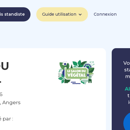
is standiste
Guide utilisation
Connexion
DU
Vo
st
L
m
A
6
t
, Angers
par :