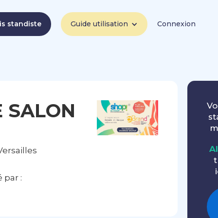
is standiste
Guide utilisation
Connexion
E SALON
Vo
st
m
A
ersailles
t
par :