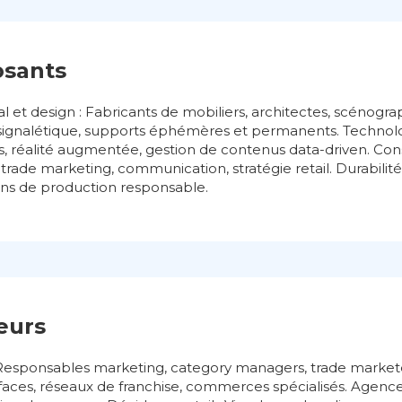
osants
t design : Fabricants de mobiliers, architectes, scénogra
signalétique, supports éphémères et permanents. Technologie
fs, réalité augmentée, gestion de contenus data-driven. Cons
trade marketing, communication, stratégie retail. Durabilité
ons de production responsable.
teurs
: Responsables marketing, category managers, trade market
urfaces, réseaux de franchise, commerces spécialisés. Agen