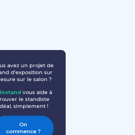
us avez un projet de
and d'exposition sur
esure sur le salon ?
llostand
vous aide à
rouver le standiste
idéal, simplement !
On
commence ?