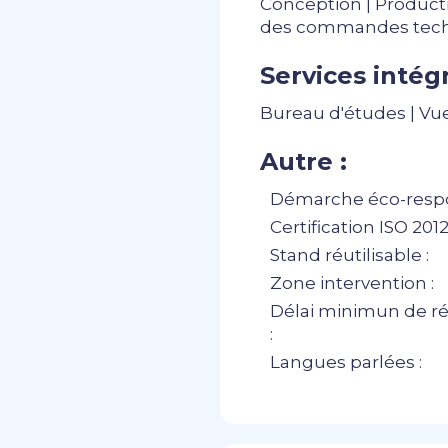
Conception | Producti
des commandes tec
Services intégr
Bureau d'études | Vues
Autre :
Démarche éco-respo
Certification ISO 20121
Stand réutilisable :
Zone intervention :
Délai minimun de ré
:
Langues parlées :