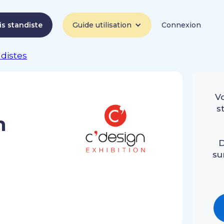
is standiste
Guide utilisation
Connexion
ndistes
V
s
n
D
su