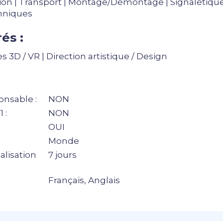
on | Transport | Montage/Démontage | Signalétique |
hniques
és :
 3D / VR | Direction artistique / Design
nsable :
NON
 :
NON
OUI
Monde
alisation
7 jours
Français, Anglais