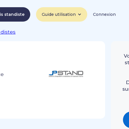
is standiste
Guide utilisation
Connexion
ndistes
V
s
ce
D
su