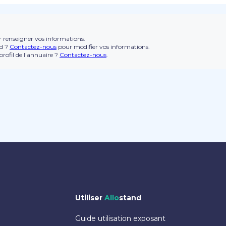
 renseigner vos informations.
nd ?
Contactez-nous
pour modifier vos informations.
rofil de l'annuaire ?
Contactez-nous
.
Utiliser
Allo
stand
Guide utilisation exposant