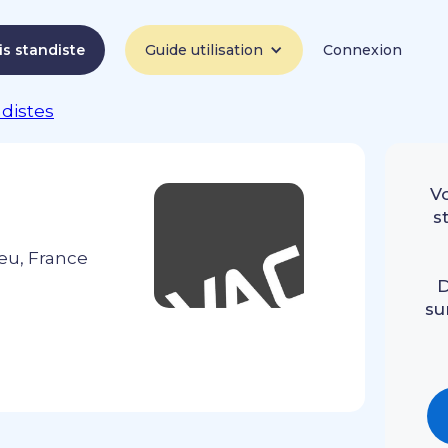
is standiste
Guide utilisation
Connexion
ndistes
V
s
eu, France
D
su