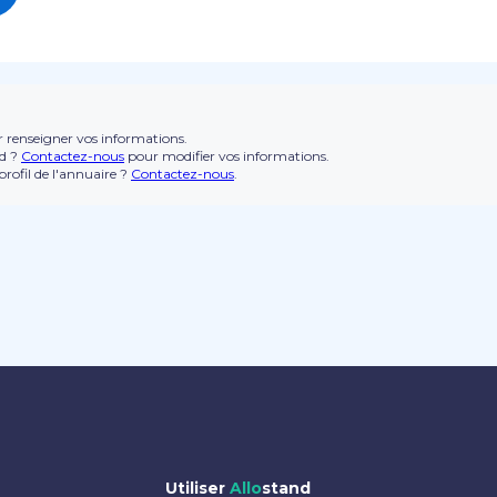
 renseigner vos informations.
nd ?
Contactez-nous
pour modifier vos informations.
rofil de l'annuaire ?
Contactez-nous
.
Utiliser
Allo
stand