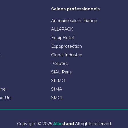
Salons professionnels
Annuaire salons France
ALL4PACK
EquipHotel
Expoprotection
x
Global Industrie
Pollutec
SIAL Paris
SILMO
gne
SIMA
me-Uni
SMCL
Copyright © 2025
Allo
stand
All rights reserved