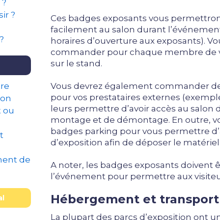
 ?
ir ?
Ces badges exposants vous permettron
facilement au salon durant l’événement
?
horaires d’ouverture aux exposants). V
commander pour chaque membre de vo
sur le stand.
tre
Vous devrez également commander de
pour vos prestataires externes (exemple
ion
leurs permettre d’avoir accès au salon d
t ou
montage et de démontage. En outre, v
badges parking pour vous permettre d’
t
d’exposition afin de déposer le matériel
ment de
A noter, les badges exposants doivent ê
l’événement pour permettre aux visiteur
Hébergement et transport
al
La plupart des parcs d’exposition ont u
n